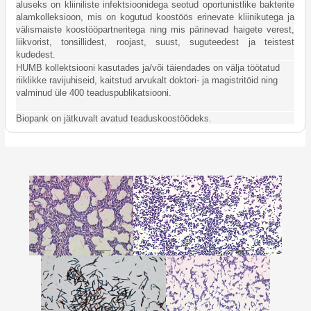
aluseks on kliiniliste infektsioonidega seotud oportunistlike bakterite
alamkolleksioon, mis on kogutud koostöös erinevate kliinikutega ja
välismaiste koostööpartneritega ning mis pärinevad haigete verest,
liikvorist, tonsillidest, roojast, suust, suguteedest ja teistest
kudedest.
HUMB kollektsiooni kasutades ja/või täiendades on välja töötatud
riiklikke ravijuhiseid, kaitstud arvukalt doktori- ja magistritöid ning
valminud üle 400 teaduspublikatsiooni.
Biopank on jätkuvalt avatud teaduskoostöödeks.