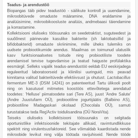
Teadus- ja arendustöö
Biopangas täib pidev teadustöö - säilikute kontroll ja uuendamine,
mikroobitüvede omaduste määramine, DNA eraldamine ja
analüüsimine, mikroobikoosluste analüüs, andmebaasi täiendamine
ja korrastamine.
Kollektsiooni oluliseks töösuunaks on seedetraktist, suguteedest ja
suuõõnest pärinevate kasulike bakterite (sh laktobatsillid ja
bifidobakterid) omaduste skriinimine, mille üheks tulemiks on
uudsete probiootikumide arendus. Maailmas on toimunud ulatuslik
kasv funktsionaalsetes toitude ning probiootiliste toodete
arendamisel tervise tugevdamise ja teatud haiguste profülaktika
eesmärgil. Selleks vajalik teadus-arendustöö eeldab EU eeskirjadega
reguleeritud laboratoorseid ja kliinilisi uuringuid, mis peavad
kinnitama valitud bakteritüvede efektiivsust ja ohutust.
Lactobacillus
fermentum
ME-3 (DSM 14241) on patenteeritud Tartu ülikooli poolt
ning on kasutusel mitmetes koostöös ettevõtetega arendatud
toodetes: 'Helluse' piimatoodete sari (Tere AS), juust 'Andre Salute'
(Andre Juustufarm OÜ), probiootiline jogurtijäätis (Balbiino AS),
probiootiline Madagaskari okolaad (Chocolala OÜ), samuti
turustatakse teda Reg'Activ toidulisandina (OÜ NoraVita).
Teiseks oluliseks kollektsiooni töösuunaks on selgitada
oportunistlike infektsioonide tekitajate allikaid, ravimtundlikkuse
spektrit ning virulentsusfaktoreid. See võimaldab kaardistada nende
mikroobide levikut ning välja töötada ravijuhiseid. Nende tööde