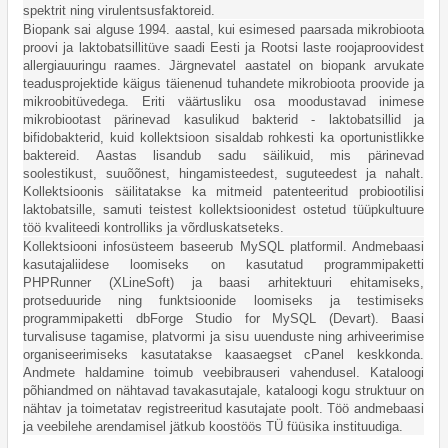
spektrit ning virulentsusfaktoreid.
Biopank sai alguse 1994. aastal, kui esimesed paarsada mikrobioota
proovi ja laktobatsillitüve saadi Eesti ja Rootsi laste roojaproovidest
allergiauuringu raames. Järgnevatel aastatel on biopank arvukate
teadusprojektide käigus täienenud tuhandete mikrobioota proovide ja
mikroobitüvedega. Eriti väärtusliku osa moodustavad inimese
mikrobiootast pärinevad kasulikud bakterid - laktobatsillid ja
bifidobakterid, kuid kollektsioon sisaldab rohkesti ka oportunistlikke
baktereid. Aastas lisandub sadu säilikuid, mis pärinevad
soolestikust, suuõõnest, hingamisteedest, suguteedest ja nahalt.
Kollektsioonis säilitatakse ka mitmeid patenteeritud probiootilisi
laktobatsille, samuti teistest kollektsioonidest ostetud tüüpkultuure
töö kvaliteedi kontrolliks ja võrdluskatseteks.
Kollektsiooni infosüsteem baseerub MySQL platformil. Andmebaasi
kasutajaliidese loomiseks on kasutatud programmipaketti
PHPRunner (XLineSoft) ja baasi arhitektuuri ehitamiseks,
protseduuride ning funktsioonide loomiseks ja testimiseks
programmipaketti dbForge Studio for MySQL (Devart). Baasi
turvalisuse tagamise, platvormi ja sisu uuenduste ning arhiveerimise
organiseerimiseks kasutatakse kaasaegset cPanel keskkonda.
Andmete haldamine toimub veebibrauseri vahendusel. Kataloogi
põhiandmed on nähtavad tavakasutajale, kataloogi kogu struktuur on
nähtav ja toimetatav registreeritud kasutajate poolt. Töö andmebaasi
ja veebilehe arendamisel jätkub koostöös TÜ füüsika instituudiga.