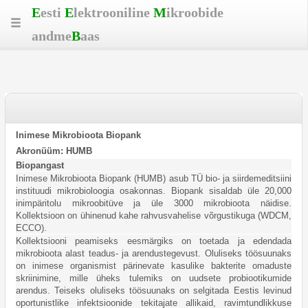
Skip
Skip
Tagasi
Hotkeys
E
esti
E
lektrooniline
M
ikroobide
to
to
otsingusse
reference
andme
B
aas
table
menu
data
Inimese Mikrobioota Biopank
Akronüüm: HUMB
Biopangast
Inimese Mikrobioota Biopank (HUMB) asub TÜ bio- ja siirdemeditsiini
instituudi mikrobioloogia osakonnas. Biopank sisaldab üle 20,000
inimpäritolu mikroobitüve ja üle 3000 mikrobioota näidise.
Kollektsioon on ühinenud kahe rahvusvahelise võrgustikuga (WDCM,
ECCO).
Kollektsiooni peamiseks eesmärgiks on toetada ja edendada
mikrobioota alast teadus- ja arendustegevust. Oluliseks töösuunaks
on inimese organismist pärinevate kasulike bakterite omaduste
skriinimine, mille üheks tulemiks on uudsete probiootikumide
arendus. Teiseks oluliseks töösuunaks on selgitada Eestis levinud
oportunistlike infektsioonide tekitajate allikaid, ravimtundlikkuse